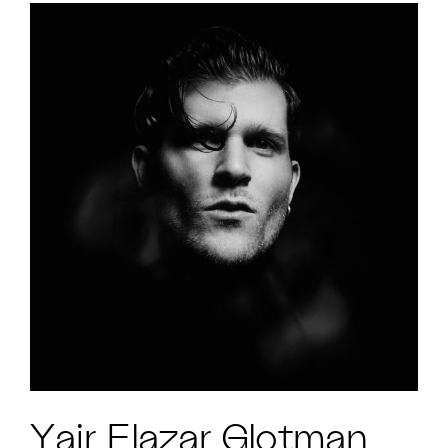
Yair Elazar Glotman